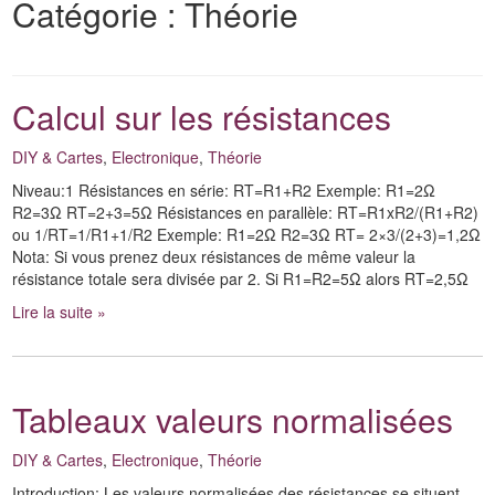
Catégorie :
Théorie
Calcul sur les résistances
DIY & Cartes
,
Electronique
,
Théorie
Niveau:1 Résistances en série: RT=R1+R2 Exemple: R1=2Ω
R2=3Ω RT=2+3=5Ω Résistances en parallèle: RT=R1xR2/(R1+R2)
ou 1/RT=1/R1+1/R2 Exemple: R1=2Ω R2=3Ω RT= 2×3/(2+3)=1,2Ω
Nota: Si vous prenez deux résistances de même valeur la
résistance totale sera divisée par 2. Si R1=R2=5Ω alors RT=2,5Ω
Lire la suite »
Tableaux valeurs normalisées
DIY & Cartes
,
Electronique
,
Théorie
Introduction: Les valeurs normalisées des résistances se situent